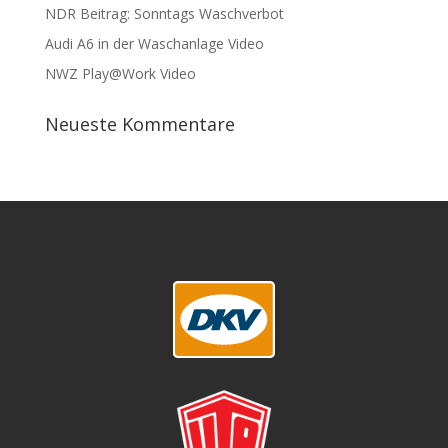
NDR Beitrag: Sonntags Waschverbot
Audi A6 in der Waschanlage Video
NWZ Play@Work Video
Neueste Kommentare